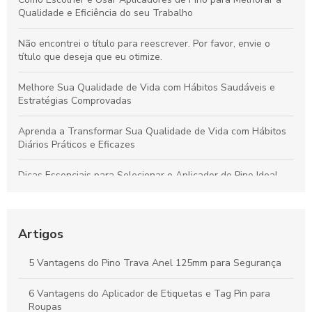
Qualidade e Eficiência do seu Trabalho
Não encontrei o título para reescrever. Por favor, envie o
título que deseja que eu otimize.
Melhore Sua Qualidade de Vida com Hábitos Saudáveis e
Estratégias Comprovadas
Aprenda a Transformar Sua Qualidade de Vida com Hábitos
Diários Práticos e Eficazes
Dicas Essenciais para Selecionar o Aplicador de Pino Ideal
para Todos os Materiais e Usos
Como o Fix Pin Colorido Revoluciona a Etiquetagem de
Produtos e Potencializa a Apresentação no Varejo
Artigos
Peças Ideais para Indústria Têxtil: Como Aumentar a
5 Vantagens do Pino Trava Anel 125mm para Segurança
Produtividade e Eficiência
6 Vantagens do Aplicador de Etiquetas e Tag Pin para
Vantagens do Aplicador de Etiquetas e Tag Pin para Otimizar
Roupas