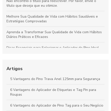
Não encontrei o título para reescrever. Por favor, envie o
título que deseja que eu otimize.
Melhore Sua Qualidade de Vida com Hábitos Saudáveis e
Estratégias Comprovadas
Aprenda a Transformar Sua Qualidade de Vida com Hábitos
Diários Práticos e Eficazes
Dicas Essenciais para Selecionar o Aplicador de Pino Ideal
para Todos os Materiais e Usos
Como o Fix Pin Colorido Revoluciona a Etiquetagem de
Produtos e Potencializa a Apresentação no Varejo
Artigos
Peças Ideais para Indústria Têxtil: Como Aumentar a
5 Vantagens do Pino Trava Anel 125mm para Segurança
Produtividade e Eficiência
6 Vantagens do Aplicador de Etiquetas e Tag Pin para
Vantagens do Aplicador de Etiquetas e Tag Pin para Otimizar
Roupas
Seu Negócio Têxtil
6 Vantagens do Aplicador de Pino Tag para o Seu Negócio