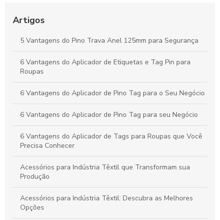
Como o Fix Pin Colorido Revoluciona a Etiquetagem de
Produtos e Potencializa a Apresentação no Varejo
Artigos
Peças Ideais para Indústria Têxtil: Como Aumentar a
5 Vantagens do Pino Trava Anel 125mm para Segurança
Produtividade e Eficiência
6 Vantagens do Aplicador de Etiquetas e Tag Pin para
Vantagens do Aplicador de Etiquetas e Tag Pin para Otimizar
Roupas
Seu Negócio Têxtil
6 Vantagens do Aplicador de Pino Tag para o Seu Negócio
6 Vantagens do Aplicador de Pino Tag para seu Negócio
6 Vantagens do Aplicador de Tags para Roupas que Você
Precisa Conhecer
Acessórios para Indústria Têxtil que Transformam sua
Produção
Acessórios para Indústria Têxtil: Descubra as Melhores
Opções