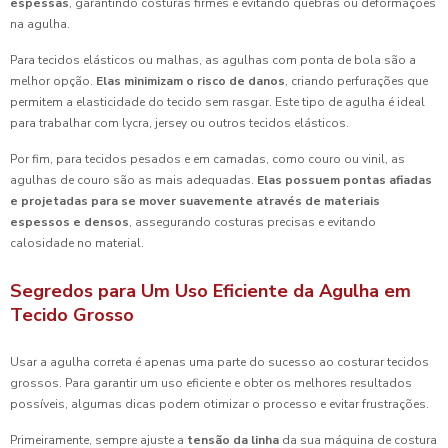
espessas
, garantindo costuras firmes e evitando quebras ou deformações
na agulha.
Para tecidos elásticos ou malhas, as agulhas com ponta de bola são a
melhor opção.
Elas minimizam o risco de danos
, criando perfurações que
permitem a elasticidade do tecido sem rasgar. Este tipo de agulha é ideal
para trabalhar com lycra, jersey ou outros tecidos elásticos.
Por fim, para tecidos pesados e em camadas, como couro ou vinil, as
agulhas de couro são as mais adequadas.
Elas possuem pontas afiadas
e projetadas para se mover suavemente através de materiais
espessos e densos
, assegurando costuras precisas e evitando
calosidade no material.
Segredos para Um Uso Eficiente da Agulha em
Tecido Grosso
Usar a agulha correta é apenas uma parte do sucesso ao costurar tecidos
grossos. Para garantir um uso eficiente e obter os melhores resultados
possíveis, algumas dicas podem otimizar o processo e evitar frustrações.
Primeiramente, sempre ajuste a
tensão da linha
da sua máquina de costura