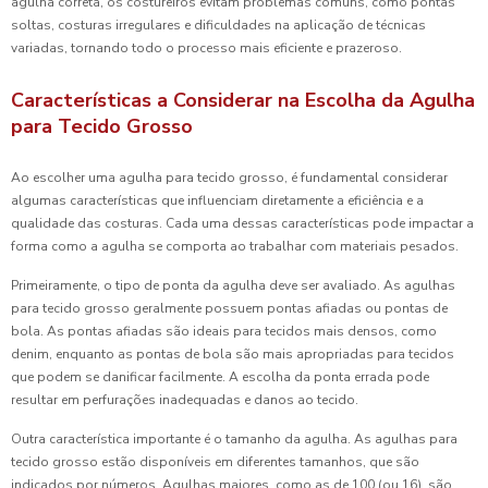
agulha correta, os costureiros evitam problemas comuns, como pontas
soltas, costuras irregulares e dificuldades na aplicação de técnicas
variadas, tornando todo o processo mais eficiente e prazeroso.
Características a Considerar na Escolha da Agulha
para Tecido Grosso
Ao escolher uma agulha para tecido grosso, é fundamental considerar
algumas características que influenciam diretamente a eficiência e a
qualidade das costuras. Cada uma dessas características pode impactar a
forma como a agulha se comporta ao trabalhar com materiais pesados.
Primeiramente, o tipo de ponta da agulha deve ser avaliado. As agulhas
para tecido grosso geralmente possuem pontas afiadas ou pontas de
bola. As pontas afiadas são ideais para tecidos mais densos, como
denim, enquanto as pontas de bola são mais apropriadas para tecidos
que podem se danificar facilmente. A escolha da ponta errada pode
resultar em perfurações inadequadas e danos ao tecido.
Outra característica importante é o tamanho da agulha. As agulhas para
tecido grosso estão disponíveis em diferentes tamanhos, que são
indicados por números. Agulhas maiores, como as de 100 (ou 16), são