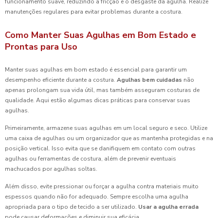
funcionamento suave, reduzindo a fricção e o desgaste da agulha. Realize
manutenções regulares para evitar problemas durante a costura.
Como Manter Suas Agulhas em Bom Estado e
Prontas para Uso
Manter suas agulhas em bom estado é essencial para garantir um
desempenho eficiente durante a costura.
Agulhas bem cuidadas
não
apenas prolongam sua vida útil, mas também asseguram costuras de
qualidade. Aqui estão algumas dicas práticas para conservar suas
agulhas.
Primeiramente, armazene suas agulhas em um local seguro e seco. Utilize
uma caixa de agulhas ou um organizador que as mantenha protegidas e na
posição vertical. Isso evita que se danifiquem em contato com outras
agulhas ou ferramentas de costura, além de prevenir eventuais
machucados por agulhas soltas.
Além disso, evite pressionar ou forçar a agulha contra materiais muito
espessos quando não for adequado. Sempre escolha uma agulha
apropriada para o tipo de tecido a ser utilizado.
Usar a agulha errada
pode causar deformações e diminuir sua eficácia.