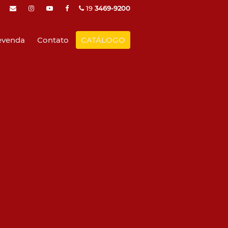
19
3469-9200
evenda
Contato
CATÁLOGO