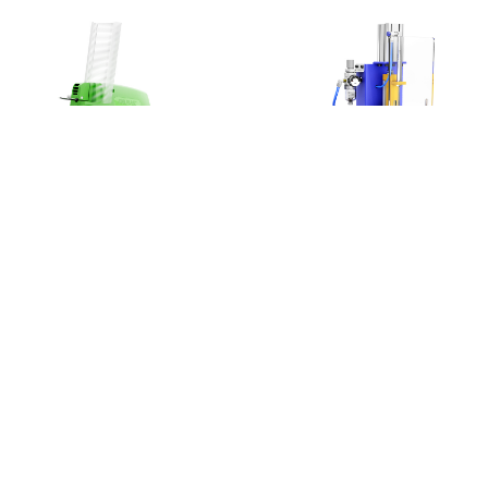
APLICADOR DE PINO RÁPIDO
APLICADOR PNEUMATICO
Home
Empresa
Produtos
Blog
Informações
Reven