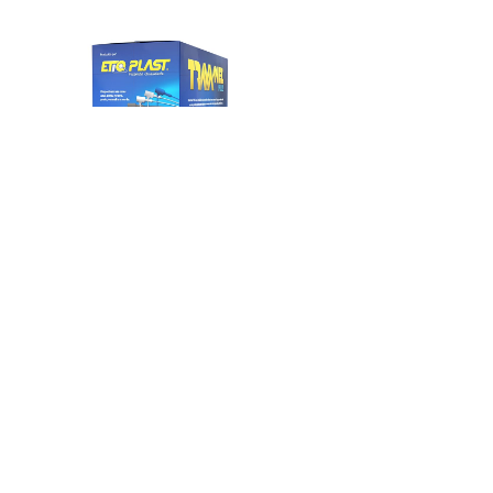
PINOS PLASTICOS PARA TAGS
da
Contato
CATÁLOGO
Mapa do site
W3C
W3C