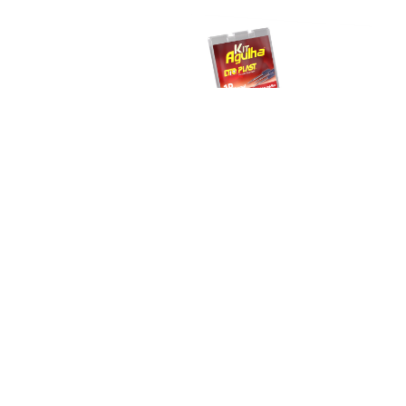
AGULHA PARA TECIDO GROSSO
ETIQ PLAST - Fixando Qualidade
Rua do Nylon, 49 - Distrito Ind. Abdo Najar
Americana - SP - CEP: 13474-770
3469-9200
19
Copyright © ETIQ PLAST. (Lei 9610 de 19/02/1998)