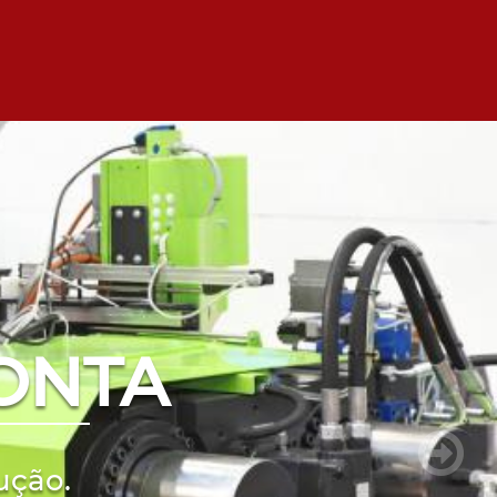
ONTA
ução.