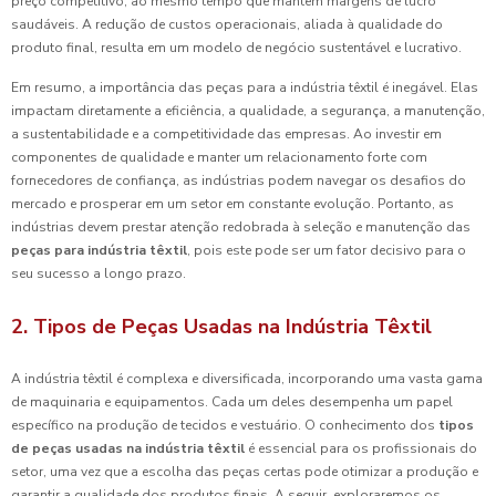
preço competitivo, ao mesmo tempo que mantêm margens de lucro
saudáveis. A redução de custos operacionais, aliada à qualidade do
produto final, resulta em um modelo de negócio sustentável e lucrativo.
Em resumo, a importância das peças para a indústria têxtil é inegável. Elas
impactam diretamente a eficiência, a qualidade, a segurança, a manutenção,
a sustentabilidade e a competitividade das empresas. Ao investir em
componentes de qualidade e manter um relacionamento forte com
fornecedores de confiança, as indústrias podem navegar os desafios do
mercado e prosperar em um setor em constante evolução. Portanto, as
indústrias devem prestar atenção redobrada à seleção e manutenção das
peças para indústria têxtil
, pois este pode ser um fator decisivo para o
seu sucesso a longo prazo.
2. Tipos de Peças Usadas na Indústria Têxtil
A indústria têxtil é complexa e diversificada, incorporando uma vasta gama
de maquinaria e equipamentos. Cada um deles desempenha um papel
específico na produção de tecidos e vestuário. O conhecimento dos
tipos
de peças usadas na indústria têxtil
é essencial para os profissionais do
setor, uma vez que a escolha das peças certas pode otimizar a produção e
garantir a qualidade dos produtos finais. A seguir, exploraremos os