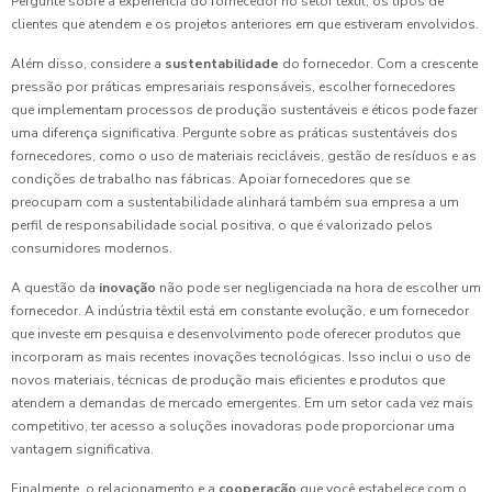
Pergunte sobre a experiência do fornecedor no setor têxtil, os tipos de
clientes que atendem e os projetos anteriores em que estiveram envolvidos.
Além disso, considere a
sustentabilidade
do fornecedor. Com a crescente
pressão por práticas empresariais responsáveis, escolher fornecedores
que implementam processos de produção sustentáveis e éticos pode fazer
uma diferença significativa. Pergunte sobre as práticas sustentáveis dos
fornecedores, como o uso de materiais recicláveis, gestão de resíduos e as
condições de trabalho nas fábricas. Apoiar fornecedores que se
preocupam com a sustentabilidade alinhará também sua empresa a um
perfil de responsabilidade social positiva, o que é valorizado pelos
consumidores modernos.
A questão da
inovação
não pode ser negligenciada na hora de escolher um
fornecedor. A indústria têxtil está em constante evolução, e um fornecedor
que investe em pesquisa e desenvolvimento pode oferecer produtos que
incorporam as mais recentes inovações tecnológicas. Isso inclui o uso de
novos materiais, técnicas de produção mais eficientes e produtos que
atendem a demandas de mercado emergentes. Em um setor cada vez mais
competitivo, ter acesso a soluções inovadoras pode proporcionar uma
vantagem significativa.
Finalmente, o relacionamento e a
cooperação
que você estabelece com o