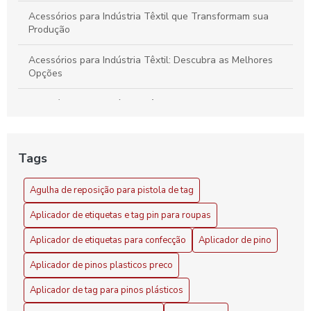
Acessórios para Indústria Têxtil que Transformam sua
Produção
Acessórios para Indústria Têxtil: Descubra as Melhores
Opções
Acessórios para Indústria Têxtil: Essenciais e Inovadores
Acessórios para Indústria Têxtil: Guia Completo
Tags
Acessórios para Indústria Têxtil: Melhore sua Produção
com Soluções Inovadoras
Agulha de reposição para pistola de tag
Agilidade no setor com aplicador de pino tag
Aplicador de etiquetas e tag pin para roupas
Agulha de reposição para pistola de tag: como escolher a
Aplicador de etiquetas para confecção
Aplicador de pino
ideal
Aplicador de pinos plasticos preco
Agulha para Aplicador de Etiqueta Precisão
Aplicador de tag para pinos plásticos