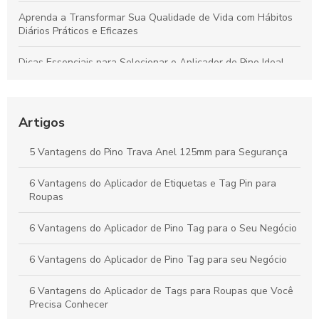
Aprenda a Transformar Sua Qualidade de Vida com Hábitos
Diários Práticos e Eficazes
Dicas Essenciais para Selecionar o Aplicador de Pino Ideal
para Todos os Materiais e Usos
Como o Fix Pin Colorido Revoluciona a Etiquetagem de
Produtos e Potencializa a Apresentação no Varejo
Artigos
Peças Ideais para Indústria Têxtil: Como Aumentar a
5 Vantagens do Pino Trava Anel 125mm para Segurança
Produtividade e Eficiência
6 Vantagens do Aplicador de Etiquetas e Tag Pin para
Vantagens do Aplicador de Etiquetas e Tag Pin para Otimizar
Roupas
Seu Negócio Têxtil
6 Vantagens do Aplicador de Pino Tag para o Seu Negócio
6 Vantagens do Aplicador de Pino Tag para seu Negócio
6 Vantagens do Aplicador de Tags para Roupas que Você
Precisa Conhecer