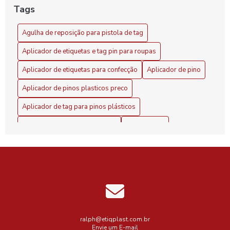
Tags
Agulha de reposição para pistola de tag
Aplicador de etiquetas e tag pin para roupas
Aplicador de etiquetas para confecção
Aplicador de pino
Aplicador de pinos plasticos preco
Aplicador de tag para pinos plásticos
Comprar maquina etiquetadora
Etiquetadora
Etiquetadora 1 linha
Etiquetas
Fix pin colorido
Loja
Maquina de etiquetar preços em roupas
Melhor aplicador de pino plástico
Máquina
Peças para indústria têxtil
Pino anel para lacrar produtos
Pino plástico para aplicador de etiquetas
ralph@etiqplast.com.br
Envie um E-mail