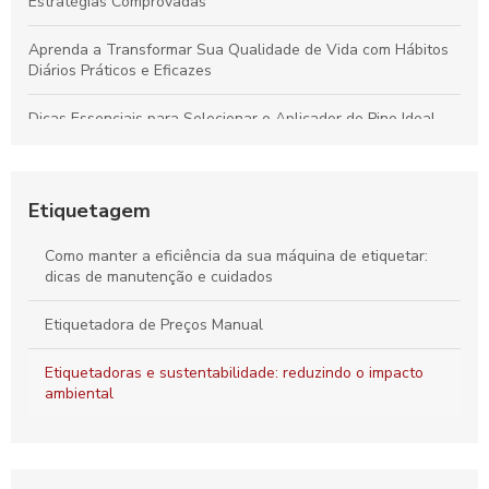
Estratégias Comprovadas
Aprenda a Transformar Sua Qualidade de Vida com Hábitos
Diários Práticos e Eficazes
Dicas Essenciais para Selecionar o Aplicador de Pino Ideal
para Todos os Materiais e Usos
Como o Fix Pin Colorido Revoluciona a Etiquetagem de
Produtos e Potencializa a Apresentação no Varejo
Etiquetagem
Peças Ideais para Indústria Têxtil: Como Aumentar a
Como manter a eficiência da sua máquina de etiquetar:
Produtividade e Eficiência
dicas de manutenção e cuidados
Vantagens do Aplicador de Etiquetas e Tag Pin para Otimizar
Etiquetadora de Preços Manual
Seu Negócio Têxtil
Etiquetadoras e sustentabilidade: reduzindo o impacto
ambiental