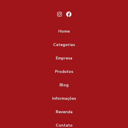
peças para indústria têxtil
pino fixador de etiquetas
pino fixador de tag
pino plastico para etiquetas
pino plastico para fixar etiquetas
pino plástico
Home
pino plástico para fixação de etiquetas em roupas
pino tag
Categorias
pino trava anel onde comprar
Empresa
pino trava anel para etiquetas
pinos plásticos para tags
tag
trava anel
trava anel para etiquetas
Produtos
Blog
Informações
Revenda
Contato