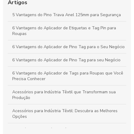
Produtos e Potencializa a Apresentação no Varejo
Artigos
Peças Ideais para Indústria Têxtil: Como Aumentar a
5 Vantagens do Pino Trava Anel 125mm para Segurança
Produtividade e Eficiência
6 Vantagens do Aplicador de Etiquetas e Tag Pin para
Vantagens do Aplicador de Etiquetas e Tag Pin para Otimizar
Roupas
Seu Negócio Têxtil
6 Vantagens do Aplicador de Pino Tag para o Seu Negócio
6 Vantagens do Aplicador de Pino Tag para seu Negócio
6 Vantagens do Aplicador de Tags para Roupas que Você
Precisa Conhecer
Acessórios para Indústria Têxtil que Transformam sua
Produção
Acessórios para Indústria Têxtil: Descubra as Melhores
Opções
Acessórios para Indústria Têxtil: Essenciais e Inovadores