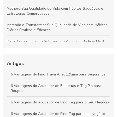
Melhore Sua Qualidade de Vida com Hábitos Saudáveis e
Estratégias Comprovadas
Aprenda a Transformar Sua Qualidade de Vida com Hábitos
Diários Práticos e Eficazes
Dicas Essenciais para Selecionar o Aplicador de Pino Ideal
para Todos os Materiais e Usos
Como o Fix Pin Colorido Revoluciona a Etiquetagem de
Produtos e Potencializa a Apresentação no Varejo
Artigos
Peças Ideais para Indústria Têxtil: Como Aumentar a
5 Vantagens do Pino Trava Anel 125mm para Segurança
Produtividade e Eficiência
6 Vantagens do Aplicador de Etiquetas e Tag Pin para
Vantagens do Aplicador de Etiquetas e Tag Pin para Otimizar
Roupas
Seu Negócio Têxtil
6 Vantagens do Aplicador de Pino Tag para o Seu Negócio
6 Vantagens do Aplicador de Pino Tag para seu Negócio