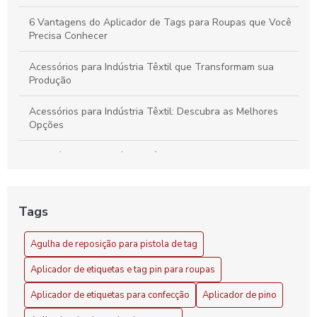
6 Vantagens do Aplicador de Tags para Roupas que Você
Precisa Conhecer
Acessórios para Indústria Têxtil que Transformam sua
Produção
Acessórios para Indústria Têxtil: Descubra as Melhores
Opções
Acessórios para Indústria Têxtil: Essenciais e Inovadores
Acessórios para Indústria Têxtil: Guia Completo
Tags
Acessórios para Indústria Têxtil: Melhore sua Produção
com Soluções Inovadoras
Agulha de reposição para pistola de tag
Agilidade no setor com aplicador de pino tag
Aplicador de etiquetas e tag pin para roupas
Agulha de reposição para pistola de tag: como escolher a
Aplicador de etiquetas para confecção
Aplicador de pino
ideal