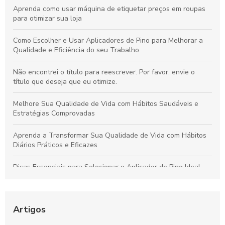
Aprenda como usar máquina de etiquetar preços em roupas
para otimizar sua loja
Como Escolher e Usar Aplicadores de Pino para Melhorar a
Qualidade e Eficiência do seu Trabalho
Não encontrei o título para reescrever. Por favor, envie o
título que deseja que eu otimize.
Melhore Sua Qualidade de Vida com Hábitos Saudáveis e
Estratégias Comprovadas
Aprenda a Transformar Sua Qualidade de Vida com Hábitos
Diários Práticos e Eficazes
Dicas Essenciais para Selecionar o Aplicador de Pino Ideal
para Todos os Materiais e Usos
Como o Fix Pin Colorido Revoluciona a Etiquetagem de
Produtos e Potencializa a Apresentação no Varejo
Artigos