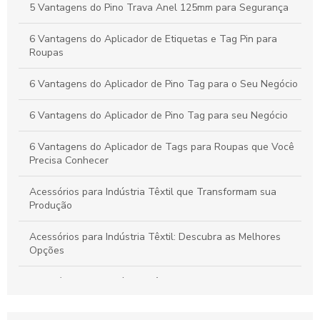
Peças Ideais para Indústria Têxtil: Como Aumentar a
5 Vantagens do Pino Trava Anel 125mm para Segurança
Produtividade e Eficiência
6 Vantagens do Aplicador de Etiquetas e Tag Pin para
Vantagens do Aplicador de Etiquetas e Tag Pin para Otimizar
Roupas
Seu Negócio Têxtil
6 Vantagens do Aplicador de Pino Tag para o Seu Negócio
6 Vantagens do Aplicador de Pino Tag para seu Negócio
6 Vantagens do Aplicador de Tags para Roupas que Você
Precisa Conhecer
Acessórios para Indústria Têxtil que Transformam sua
Produção
Acessórios para Indústria Têxtil: Descubra as Melhores
Opções
Acessórios para Indústria Têxtil: Essenciais e Inovadores
Acessórios para Indústria Têxtil: Guia Completo