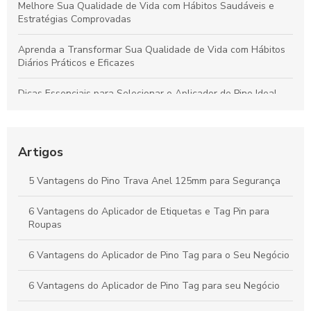
Melhore Sua Qualidade de Vida com Hábitos Saudáveis e
Estratégias Comprovadas
Aprenda a Transformar Sua Qualidade de Vida com Hábitos
Diários Práticos e Eficazes
Dicas Essenciais para Selecionar o Aplicador de Pino Ideal
para Todos os Materiais e Usos
Como o Fix Pin Colorido Revoluciona a Etiquetagem de
Produtos e Potencializa a Apresentação no Varejo
Artigos
Peças Ideais para Indústria Têxtil: Como Aumentar a
5 Vantagens do Pino Trava Anel 125mm para Segurança
Produtividade e Eficiência
6 Vantagens do Aplicador de Etiquetas e Tag Pin para
Vantagens do Aplicador de Etiquetas e Tag Pin para Otimizar
Roupas
Seu Negócio Têxtil
6 Vantagens do Aplicador de Pino Tag para o Seu Negócio
6 Vantagens do Aplicador de Pino Tag para seu Negócio