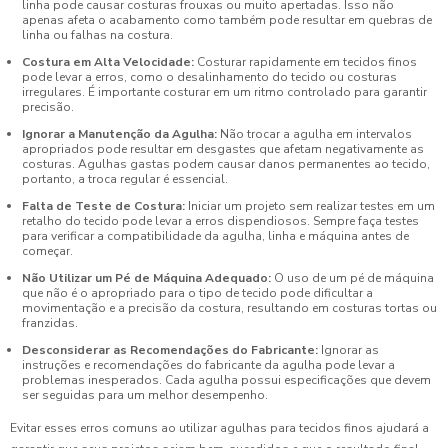
linha pode causar costuras frouxas ou muito apertadas. Isso não
apenas afeta o acabamento como também pode resultar em quebras de
linha ou falhas na costura.
Costura em Alta Velocidade:
Costurar rapidamente em tecidos finos
pode levar a erros, como o desalinhamento do tecido ou costuras
irregulares. É importante costurar em um ritmo controlado para garantir
precisão.
Ignorar a Manutenção da Agulha:
Não trocar a agulha em intervalos
apropriados pode resultar em desgastes que afetam negativamente as
costuras. Agulhas gastas podem causar danos permanentes ao tecido,
portanto, a troca regular é essencial.
Falta de Teste de Costura:
Iniciar um projeto sem realizar testes em um
retalho do tecido pode levar a erros dispendiosos. Sempre faça testes
para verificar a compatibilidade da agulha, linha e máquina antes de
começar.
Não Utilizar um Pé de Máquina Adequado:
O uso de um pé de máquina
que não é o apropriado para o tipo de tecido pode dificultar a
movimentação e a precisão da costura, resultando em costuras tortas ou
franzidas.
Desconsiderar as Recomendações do Fabricante:
Ignorar as
instruções e recomendações do fabricante da agulha pode levar a
problemas inesperados. Cada agulha possui especificações que devem
ser seguidas para um melhor desempenho.
Evitar esses erros comuns ao utilizar agulhas para tecidos finos ajudará a