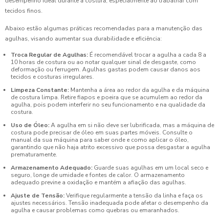
desempenho ideal durante a costura, especialmente ao trabalhar com
tecidos finos.
Abaixo estão algumas práticas recomendadas para a manutenção das
agulhas, visando aumentar sua durabilidade e eficiência:
Troca Regular de Agulhas:
É recomendável trocar a agulha a cada 8 a
10 horas de costura ou ao notar qualquer sinal de desgaste, como
deformação ou ferrugem. Agulhas gastas podem causar danos aos
tecidos e costuras irregulares.
Limpeza Constante:
Mantenha a área ao redor da agulha e da máquina
de costura limpa. Retire fiapos e poeira que se acumulem ao redor da
agulha, pois podem interferir no seu funcionamento e na qualidade da
costura.
Uso de Óleo:
A agulha em si não deve ser lubrificada, mas a máquina de
costura pode precisar de óleo em suas partes móveis. Consulte o
manual da sua máquina para saber onde e como aplicar o óleo,
garantindo que não haja atrito excessivo que possa desgastar a agulha
prematuramente.
Armazenamento Adequado:
Guarde suas agulhas em um local seco e
seguro, longe de umidade e fontes de calor. O armazenamento
adequado previne a oxidação e mantém a afiação das agulhas.
Ajuste de Tensão:
Verifique regularmente a tensão da linha e faça os
ajustes necessários. Tensão inadequada pode afetar o desempenho da
agulha e causar problemas como quebras ou emaranhados.