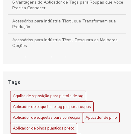
6 Vantagens do Aplicador de Tags para Roupas que Você
Precisa Conhecer
Acessórios para Indústria Têxtil que Transformam sua
Produção
Acessórios para Indústria Têxtil: Descubra as Melhores
Opções
Acessórios para Indústria Têxtil: Essenciais e Inovadores
Acessórios para Indústria Têxtil: Guia Completo
Tags
Acessórios para Indústria Têxtil: Melhore sua Produção
com Soluções Inovadoras
Agulha de reposição para pistola de tag
Agilidade no setor com aplicador de pino tag
Aplicador de etiquetas e tag pin para roupas
Agulha de reposição para pistola de tag: como escolher a
Aplicador de etiquetas para confecção
Aplicador de pino
ideal
Aplicador de pinos plasticos preco