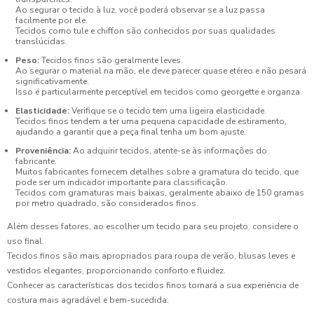
Ao segurar o tecido à luz, você poderá observar se a luz passa
facilmente por ele.
Tecidos como tule e chiffon são conhecidos por suas qualidades
translúcidas.
Peso:
Tecidos finos são geralmente leves.
Ao segurar o material na mão, ele deve parecer quase etéreo e não pesará
significativamente.
Isso é particularmente perceptível em tecidos como georgette e organza.
Elasticidade:
Verifique se o tecido tem uma ligeira elasticidade.
Tecidos finos tendem a ter uma pequena capacidade de estiramento,
ajudando a garantir que a peça final tenha um bom ajuste.
Proveniência:
Ao adquirir tecidos, atente-se às informações do
fabricante.
Muitos fabricantes fornecem detalhes sobre a gramatura do tecido, que
pode ser um indicador importante para classificação.
Tecidos com gramaturas mais baixas, geralmente abaixo de 150 gramas
por metro quadrado, são considerados finos.
Além desses fatores, ao escolher um tecido para seu projeto, considere o
uso final.
Tecidos finos são mais apropriados para roupa de verão, blusas leves e
vestidos elegantes, proporcionando conforto e fluidez.
Conhecer as características dos tecidos finos tornará a sua experiência de
costura mais agradável e bem-sucedida.