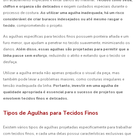
um acabamento impecável e evitar danos ao material.
Tecidos como seda,
chiffon e organza são delicados
e exigem cuidados especiais durante o
processo de costura.
Ao utilizar uma agulha inadequada, há um risco
considerável de criar buracos indesejados ou até mesmo rasgar o
tecido
, comprometendo o projeto.
As agulhas específicas para tecidos finos possuem ponteira afiada e um
furo menor, que ajudam a penetrar no tecido suavemente, minimizando os
danos.
Além disso, essas agulhas são projetadas para permitir que a
linha passe sem esforço
, reduzindo o atrito e evitando que o tecido se
desfaça.
Utilizar a agulha errada não apenas prejudica o visual da peça, mas
também pode levar a problemas maiores, como costuras irregulares e
tensão inadequada da linha.
Portanto, investir em uma agulha de
qualidade apropriada é essencial para o sucesso de projetos que
envolvem tecidos finos e delicados.
Tipos de Agulhas para Tecidos Finos
Existem vários tipos de agulhas projetadas especificamente para trabalhar
com tecidos finos, e cada uma delas possui características exclusivas que