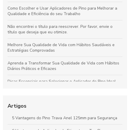
Como Escolher e Usar Aplicadores de Pino para Melhorar a
Qualidade e Eficiência do seu Trabalho
Não encontrei o título para reescrever. Por favor, envie o
título que deseja que eu otimize.
Melhore Sua Qualidade de Vida com Hábitos Saudáveis e
Estratégias Comprovadas
Aprenda a Transformar Sua Qualidade de Vida com Hábitos
Diários Práticos e Eficazes
Dicas Essenciais para Selecionar o Aplicador de Pino Ideal
para Todos os Materiais e Usos
Como o Fix Pin Colorido Revoluciona a Etiquetagem de
Produtos e Potencializa a Apresentação no Varejo
Artigos
Peças Ideais para Indústria Têxtil: Como Aumentar a
5 Vantagens do Pino Trava Anel 125mm para Segurança
Produtividade e Eficiência