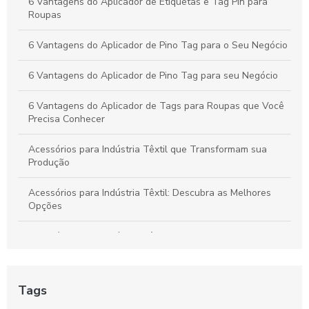
6 Vantagens do Aplicador de Etiquetas e Tag Pin para
Vantagens do Aplicador de Etiquetas e Tag Pin para Otimizar
Roupas
Seu Negócio Têxtil
6 Vantagens do Aplicador de Pino Tag para o Seu Negócio
6 Vantagens do Aplicador de Pino Tag para seu Negócio
6 Vantagens do Aplicador de Tags para Roupas que Você
Precisa Conhecer
Acessórios para Indústria Têxtil que Transformam sua
Produção
Acessórios para Indústria Têxtil: Descubra as Melhores
Opções
Acessórios para Indústria Têxtil: Essenciais e Inovadores
Acessórios para Indústria Têxtil: Guia Completo
Tags
Acessórios para Indústria Têxtil: Melhore sua Produção