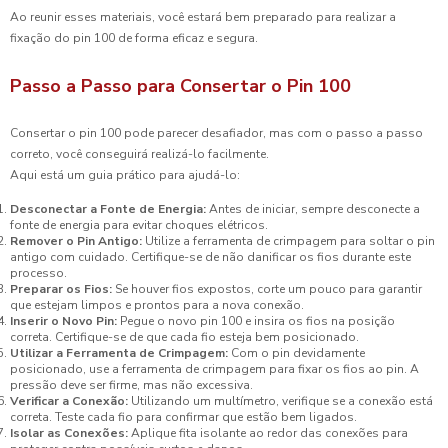
Ao reunir esses materiais, você estará bem preparado para realizar a
fixação do pin 100 de forma eficaz e segura.
Passo a Passo para Consertar o Pin 100
Consertar o pin 100 pode parecer desafiador, mas com o passo a passo
correto, você conseguirá realizá-lo facilmente.
Aqui está um guia prático para ajudá-lo:
Desconectar a Fonte de Energia:
Antes de iniciar, sempre desconecte a
fonte de energia para evitar choques elétricos.
Remover o Pin Antigo:
Utilize a ferramenta de crimpagem para soltar o pin
antigo com cuidado. Certifique-se de não danificar os fios durante este
processo.
Preparar os Fios:
Se houver fios expostos, corte um pouco para garantir
que estejam limpos e prontos para a nova conexão.
Inserir o Novo Pin:
Pegue o novo pin 100 e insira os fios na posição
correta. Certifique-se de que cada fio esteja bem posicionado.
Utilizar a Ferramenta de Crimpagem:
Com o pin devidamente
posicionado, use a ferramenta de crimpagem para fixar os fios ao pin. A
pressão deve ser firme, mas não excessiva.
Verificar a Conexão:
Utilizando um multímetro, verifique se a conexão está
correta. Teste cada fio para confirmar que estão bem ligados.
Isolar as Conexões:
Aplique fita isolante ao redor das conexões para