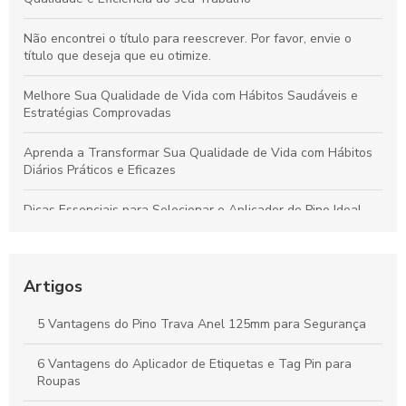
Não encontrei o título para reescrever. Por favor, envie o
título que deseja que eu otimize.
Melhore Sua Qualidade de Vida com Hábitos Saudáveis e
Estratégias Comprovadas
Aprenda a Transformar Sua Qualidade de Vida com Hábitos
Diários Práticos e Eficazes
Dicas Essenciais para Selecionar o Aplicador de Pino Ideal
para Todos os Materiais e Usos
Como o Fix Pin Colorido Revoluciona a Etiquetagem de
Produtos e Potencializa a Apresentação no Varejo
Artigos
Peças Ideais para Indústria Têxtil: Como Aumentar a
5 Vantagens do Pino Trava Anel 125mm para Segurança
Produtividade e Eficiência
6 Vantagens do Aplicador de Etiquetas e Tag Pin para
Vantagens do Aplicador de Etiquetas e Tag Pin para Otimizar
Roupas
Seu Negócio Têxtil