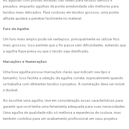
As agulhas com pontas afiladas são ideais para tecidos densos e
pesados, enquanto agulhas de ponta arredondada são melhores para
tecidos mais delicados. Para costuras em tecidos grossos, uma ponta
afilada ajudará a penetrar facilmente no material.
Furo da Agulha
Um furo mais amplo pode ser vantajoso, principalmente ao utilizar fios
mais grossos. Isso permite que o fio passe sem dificuldades, evitando que
a agulha fique presa ou que o tecido seja danificado.
Marcações e Numerações
Uma boa agulha possui marcações claras que indicam seu tipo e
tamanho. Isso facilita a seleção da agulha correta, especialmente quando
se trabalha com diferentes tecidos e projetos. A numeração deve ser visível
e durável.
Ao escolher uma agulha, leve em consideração essas características para
garantir que você tenha uma ferramenta adequada para suas necessidades.
Uma agulha de qualidade não só melhora a experiência de costura, mas
também contribui para um acabamento profissional em seus projetos.