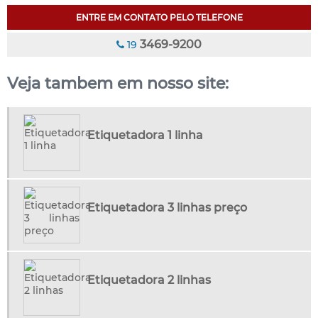
ENTRE EM CONTATO PELO TELEFONE
ETIQUETADORA 2 LINHAS PREÇO
ETIQUETADORA 3 LINHAS
3469-9200
19
ETIQUETADORA 3 LINHAS PREÇO
Veja tambem em nosso site:
ETIQUETADORA DE PREÇOS MANUAL
FIX PIN
FIX PIN 100
Etiquetadora 1 linha
FIX PIN 25MM
FIX PIN 40MM
FIX PIN 7MM
Etiquetadora 3 linhas preço
FIX PIN COLORIDO
FORNECEDOR DE AGULHAS DA INDÚSTRIA TEXTIL
FORNECEDOR TRAVA ANEL
MAQUINA DE ETIQUETAR PREÇOS EM ROUPAS
Etiquetadora 2 linhas
MATERIAL PARA INDUSTRIA TEXTIL