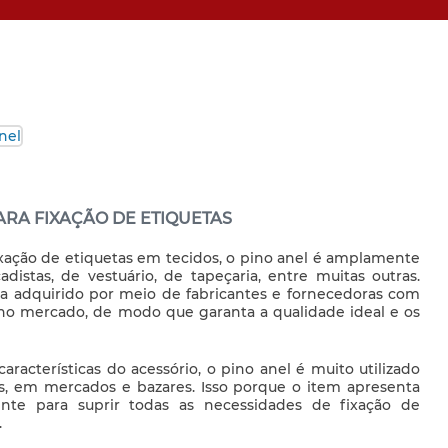
ARA FIXAÇÃO DE ETIQUETAS
xação de etiquetas em tecidos, o
pino anel
é amplamente
lçadistas, de vestuário, de tapeçaria, entre muitas outras.
eja adquirido por meio de fabricantes e fornecedoras com
o no mercado, de modo que garanta a qualidade ideal e os
aracterísticas do acessório, o
pino anel
é muito utilizado
s, em mercados e bazares. Isso porque o item apresenta
ciente para suprir todas as necessidades de fixação de
.