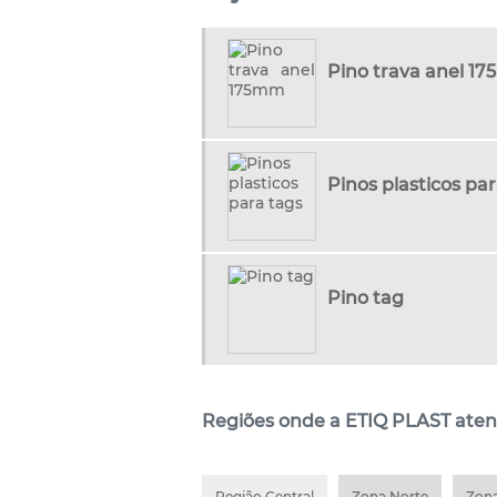
Pino trava anel 1
Pinos plasticos pa
Pino tag
Regiões onde a ETIQ PLAST aten
Região Central
Zona Norte
Zona