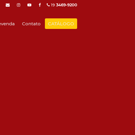
19
3469-9200
evenda
Contato
CATÁLOGO