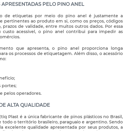
S APRESENTADAS PELO PINO ANEL
ão de etiquetas por meio do
pino anel
é justamente a
 e pertinentes ao produto em si, como os preços, códigos
o, prazos de validade, entre muitos outros dados. Por essa
 custo acessível, o
pino anel
contribui para impedir as
comércios.
imento que apresenta, o
pino anel
proporciona longa
 para os processos de etiquetagem. Além disso, o acessório
mo:
efício;
 portes;
e pelos operadores.
DE ALTA QUALIDADE
q Plast é a única fabricante de pinos plásticos no Brasil,
odo o território brasileiro, paraguaio e argentino. Sendo
a excelente qualidade apresentada por seus produtos, a