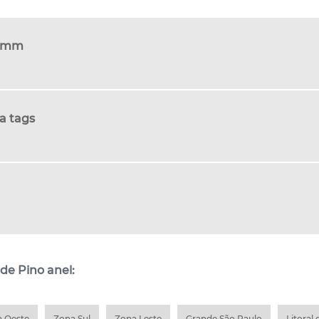
75mm
ra tags
de Pino anel:
 Oeste
Zona Sul
Zona Leste
Grande São Paulo
Litoral