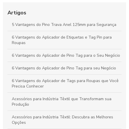
Como o Fix Pin Colorido Revoluciona a Etiquetagem de
Produtos e Potencializa a Apresentação no Varejo
Artigos
Peças Ideais para Indústria Têxtil: Como Aumentar a
5 Vantagens do Pino Trava Anel 125mm para Segurança
Produtividade e Eficiência
6 Vantagens do Aplicador de Etiquetas e Tag Pin para
Vantagens do Aplicador de Etiquetas e Tag Pin para Otimizar
Roupas
Seu Negócio Têxtil
6 Vantagens do Aplicador de Pino Tag para o Seu Negócio
6 Vantagens do Aplicador de Pino Tag para seu Negócio
6 Vantagens do Aplicador de Tags para Roupas que Você
Precisa Conhecer
Acessórios para Indústria Têxtil que Transformam sua
Produção
Acessórios para Indústria Têxtil: Descubra as Melhores
Opções