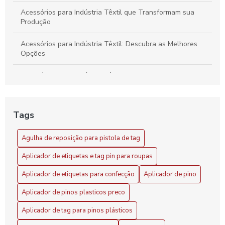
Acessórios para Indústria Têxtil que Transformam sua
Produção
Acessórios para Indústria Têxtil: Descubra as Melhores
Opções
Acessórios para Indústria Têxtil: Essenciais e Inovadores
Acessórios para Indústria Têxtil: Guia Completo
Tags
Acessórios para Indústria Têxtil: Melhore sua Produção
com Soluções Inovadoras
Agulha de reposição para pistola de tag
Agilidade no setor com aplicador de pino tag
Aplicador de etiquetas e tag pin para roupas
Agulha de reposição para pistola de tag: como escolher a
Aplicador de etiquetas para confecção
Aplicador de pino
ideal
Aplicador de pinos plasticos preco
Agulha para Aplicador de Etiqueta Precisão
Aplicador de tag para pinos plásticos