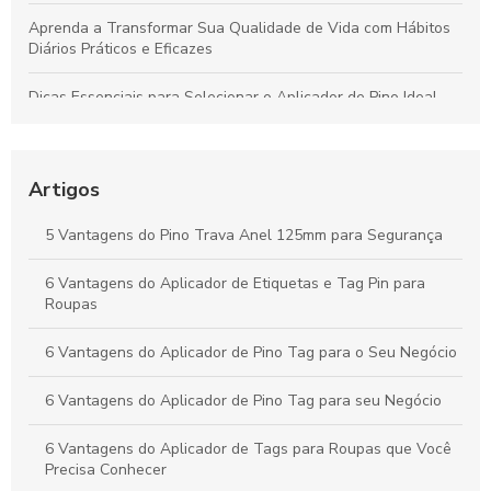
Aprenda a Transformar Sua Qualidade de Vida com Hábitos
Diários Práticos e Eficazes
Dicas Essenciais para Selecionar o Aplicador de Pino Ideal
para Todos os Materiais e Usos
Como o Fix Pin Colorido Revoluciona a Etiquetagem de
Produtos e Potencializa a Apresentação no Varejo
Artigos
Peças Ideais para Indústria Têxtil: Como Aumentar a
5 Vantagens do Pino Trava Anel 125mm para Segurança
Produtividade e Eficiência
6 Vantagens do Aplicador de Etiquetas e Tag Pin para
Vantagens do Aplicador de Etiquetas e Tag Pin para Otimizar
Roupas
Seu Negócio Têxtil
6 Vantagens do Aplicador de Pino Tag para o Seu Negócio
6 Vantagens do Aplicador de Pino Tag para seu Negócio
6 Vantagens do Aplicador de Tags para Roupas que Você
Precisa Conhecer