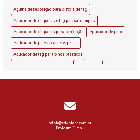
Agulha de reposição para pistola de tag
Aplicador de etiquetas e tag pin para roupas
Aplicador de etiquetas para confecção
Aplicador de pino
Aplicador de pinos plasticos preco
Aplicador de tag para pinos plásticos
Comprar maquina etiquetadora
Etiquetadora
Etiquetadora 1 linha
Etiquetas
Fix pin colorido
Loja
Maquina de etiquetar preços em roupas
Melhor aplicador de pino plástico
Máquina
Peças para indústria têxtil
Pino anel para lacrar produtos
Pino plástico para aplicador de etiquetas
ralph@etiqplast.com.br
Envie um E-mail
Pino plástico para fixar tag
Pinos