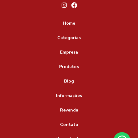
pino fixador de tag
pino plastico para etiquetas
pino plastico para fixar etiquetas
pino plástico
Home
pino plástico para fixação de etiquetas em roupas
pino tag
Categorias
pino trava anel onde comprar
Empresa
pino trava anel para etiquetas
pinos plásticos para tags
tag
trava anel
trava anel para etiquetas
Produtos
Blog
Informações
Revenda
Contato