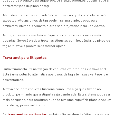
que tipo de produto será etiquetado. Diferentes produtos podem requerer
diferentes tipos de pinos de tag.
Além disso, você deve considerar o ambiente no qual os produtos serão
expostos. Alguns pinos de tag podem ser mais adequados para
ambientes internos, enquanto outros são projetados para uso externo.
Ainda, você deve considerar a frequência com que as etiquetas serão
trocadas. Se você precisar trocar as etiquetas com frequência, os pinos de
tag reutilizáveis podem ser a melhor opção.
Trava anel para Etiquetas
Outra ferramenta útil na fixação de etiquetas em produtos é a trava anel.
Esta é uma solução alternativa aos pinos de tag e tem suas vantagens e
desvantagens.
A trava anel para etiquetas funciona como uma alça que é fixada ao
produto, permitindo que a etiqueta seja pendurada. Este sistema pode ser
mais adequado para produtos que não têm uma superfície plana onde um
pino de tag possa ser fixado.
As
trava anel para etiquetas
também são geralmente feitas de plástico,