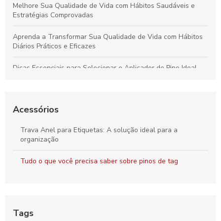
Melhore Sua Qualidade de Vida com Hábitos Saudáveis e
Estratégias Comprovadas
Aprenda a Transformar Sua Qualidade de Vida com Hábitos
Diários Práticos e Eficazes
Dicas Essenciais para Selecionar o Aplicador de Pino Ideal
para Todos os Materiais e Usos
Como o Fix Pin Colorido Revoluciona a Etiquetagem de
Produtos e Potencializa a Apresentação no Varejo
Acessórios
Peças Ideais para Indústria Têxtil: Como Aumentar a
Trava Anel para Etiquetas: A solução ideal para a
Produtividade e Eficiência
organização
Vantagens do Aplicador de Etiquetas e Tag Pin para Otimizar
Tudo o que você precisa saber sobre pinos de tag
Seu Negócio Têxtil
Tags