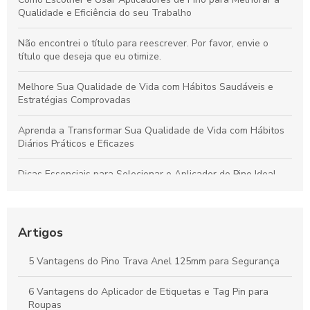
Qualidade e Eficiência do seu Trabalho
Não encontrei o título para reescrever. Por favor, envie o
título que deseja que eu otimize.
Melhore Sua Qualidade de Vida com Hábitos Saudáveis e
Estratégias Comprovadas
Aprenda a Transformar Sua Qualidade de Vida com Hábitos
Diários Práticos e Eficazes
Dicas Essenciais para Selecionar o Aplicador de Pino Ideal
para Todos os Materiais e Usos
Como o Fix Pin Colorido Revoluciona a Etiquetagem de
Produtos e Potencializa a Apresentação no Varejo
Artigos
Peças Ideais para Indústria Têxtil: Como Aumentar a
5 Vantagens do Pino Trava Anel 125mm para Segurança
Produtividade e Eficiência
6 Vantagens do Aplicador de Etiquetas e Tag Pin para
Vantagens do Aplicador de Etiquetas e Tag Pin para Otimizar
Roupas