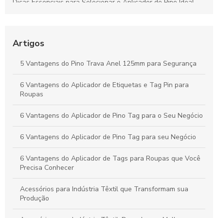
Dicas Essenciais para Selecionar o Aplicador de Pino Ideal
para Todos os Materiais e Usos
Como o Fix Pin Colorido Revoluciona a Etiquetagem de
Produtos e Potencializa a Apresentação no Varejo
Artigos
Peças Ideais para Indústria Têxtil: Como Aumentar a
5 Vantagens do Pino Trava Anel 125mm para Segurança
Produtividade e Eficiência
6 Vantagens do Aplicador de Etiquetas e Tag Pin para
Vantagens do Aplicador de Etiquetas e Tag Pin para Otimizar
Roupas
Seu Negócio Têxtil
6 Vantagens do Aplicador de Pino Tag para o Seu Negócio
6 Vantagens do Aplicador de Pino Tag para seu Negócio
6 Vantagens do Aplicador de Tags para Roupas que Você
Precisa Conhecer
Acessórios para Indústria Têxtil que Transformam sua
Produção