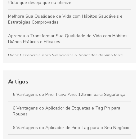
título que deseja que eu otimize.
Melhore Sua Qualidade de Vida com Hábitos Saudáveis e
Estratégias Comprovadas
Aprenda a Transformar Sua Qualidade de Vida com Hábitos
Diários Práticos e Eficazes
Dicas Essenciais para Selecionar o Aplicador de Pino Ideal
para Todos os Materiais e Usos
Como o Fix Pin Colorido Revoluciona a Etiquetagem de
Produtos e Potencializa a Apresentação no Varejo
Artigos
Peças Ideais para Indústria Têxtil: Como Aumentar a
5 Vantagens do Pino Trava Anel 125mm para Segurança
Produtividade e Eficiência
6 Vantagens do Aplicador de Etiquetas e Tag Pin para
Vantagens do Aplicador de Etiquetas e Tag Pin para Otimizar
Roupas
Seu Negócio Têxtil
6 Vantagens do Aplicador de Pino Tag para o Seu Negócio