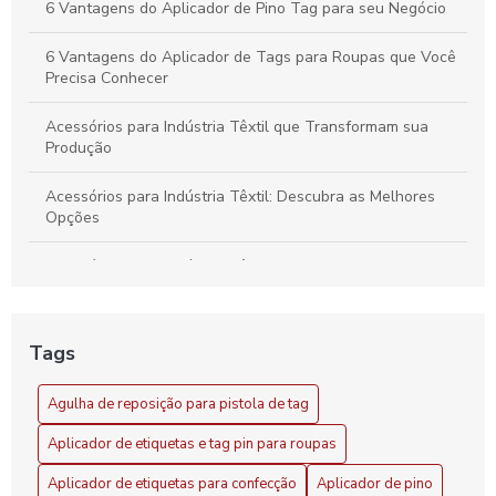
6 Vantagens do Aplicador de Pino Tag para seu Negócio
6 Vantagens do Aplicador de Tags para Roupas que Você
Precisa Conhecer
Acessórios para Indústria Têxtil que Transformam sua
Produção
Acessórios para Indústria Têxtil: Descubra as Melhores
Opções
Acessórios para Indústria Têxtil: Essenciais e Inovadores
Acessórios para Indústria Têxtil: Guia Completo
Tags
Acessórios para Indústria Têxtil: Melhore sua Produção
com Soluções Inovadoras
Agulha de reposição para pistola de tag
Agilidade no setor com aplicador de pino tag
Aplicador de etiquetas e tag pin para roupas
Agulha de reposição para pistola de tag: como escolher a
Aplicador de etiquetas para confecção
Aplicador de pino