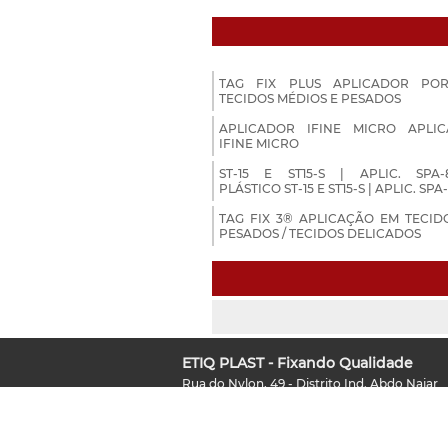
TAG FIX PLUS APLICADOR POR
TECIDOS MÉDIOS E PESADOS
APLICADOR IFINE MICRO APLI
IFINE MICRO
ST-15 E ST15-S | APLIC. SPA
PLÁSTICO ST-15 E ST15-S | APLIC. SPA
TAG FIX 3® APLICAÇÃO EM TECID
PESADOS / TECIDOS DELICADOS
ETIQ PLAST - Fixando Qualidade
Rua do Nylon, 49 - Distrito Ind. Abdo Najar
Americana - SP - CEP: 13474-770
3469-9200
19