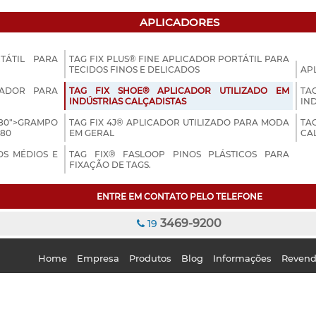
APLICADORES
TÁTIL PARA
TAG FIX PLUS® FINE APLICADOR PORTÁTIL PARA
TECIDOS FINOS E DELICADOS
AP
CADOR PARA
TAG FIX SHOE® APLICADOR UTILIZADO EM
TA
INDÚSTRIAS CALÇADISTAS
IND
-80">GRAMPO
TAG FIX 4J® APLICADOR UTILIZADO PARA MODA
TA
-80
EM GERAL
CA
OS MÉDIOS E
TAG FIX® FASLOOP PINOS PLÁSTICOS PARA
FIXAÇÃO DE TAGS.
ENTRE EM CONTATO PELO TELEFONE
3469-9200
19
Home
Empresa
Produtos
Blog
Informações
Reven