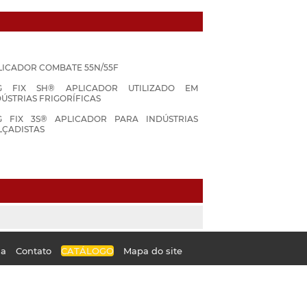
LICADOR COMBATE 55N/55F
G FIX SH® APLICADOR UTILIZADO EM
ÚSTRIAS FRIGORÍFICAS
G FIX 3S® APLICADOR PARA INDÚSTRIAS
LÇADISTAS
da
Contato
CATÁLOGO
Mapa do site