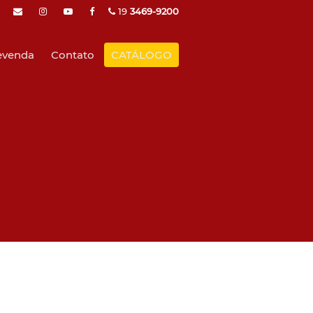
19
3469-9200
evenda
Contato
CATÁLOGO